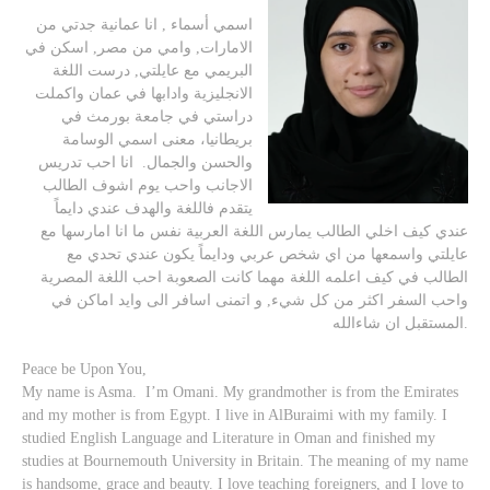
اسمي أسماء , انا عمانية جدتي من
الامارات, وامي من مصر, اسكن في
البريمي مع عايلتي, درست اللغة
الانجليزية وادابها في عمان واكملت
دراستي في جامعة بورمث في
بريطانيا، معنى اسمي الوسامة
والحسن والجمال. انا احب تدريس
الاجانب واحب يوم اشوف الطالب
يتقدم فاللغة والهدف عندي دايماً
عندي كيف اخلي الطالب يمارس اللغة العربية نفس ما انا امارسها مع
عايلتي واسمعها من اي شخص عربي ودايماً يكون عندي تحدي مع
الطالب في كيف اعلمه اللغة مهما كانت الصعوبة احب اللغة المصرية
واحب السفر اكثر من كل شيء, و اتمنى اسافر الى وايد اماكن في
المستقبل ان شاءالله.
Peace be Upon You,
My name is Asma. I’m Omani. My grandmother is from the Emirates
and my mother is from Egypt. I live in AlBuraimi with my family. I
studied English Language and Literature in Oman and finished my
studies at Bournemouth University in Britain. The meaning of my name
is handsome, grace and beauty. I love teaching foreigners, and I love to