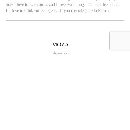
time I love to read stories and I love swimming. I’m a coffee addict.
I’d love to drink coffee together if you (female!) are in Muscat.
MOZA
,اهلا وسهلا
انا موزة من عُمان أهلي من قرية
نزوى في محافظة الداخلية. متزوجة
وعندي طفل واحد اسكن في مسقط .
درست في عمان وعندي شهادة
البكالريوس في تقنية المعلومات
تخصص ( شبكات). أحب واجد اتعرف
على ثقافات الغير وبعد احب تكوين
الصداقات والعلاقات الاجتماعيه مع الاجانب. ما كنت اعرف ان تدريس
اللغه العربيه للاجانب بهذه السهولة و المتعه . احب طلابي وايد واحب
تدريسهم وبعد استمتع واجد ب وقتي معهم طموحي انشر ثقافتي
الخليجيه واللغه العربية