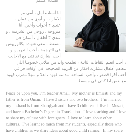
السلام عليكم
انا أستاذة أمل ، أمي من
الامارات و أبوي من عمان ،
عندي ٣ أخوات وأخين. أنا
متزوجة ، زوجي من الشرقية ، و
عندي ٣ أطفال ، أسكن في
مسقط ، معي شهادة بكالوريوس
في الترجمة ، أحب التدريس و
أحب أشارك ثقافتي مع الاجانب
، أحب اتعلم الثقافات الثانية ، تعلمت وايد من طلابي خصوصا اللي
معاهم أطفال نتشارك افكار عن التربية الصحيحة. في أوقات فراغي
أحب أقرا قصص، وأحب السباحة. مدمنة قهوة ، اهلا و سهلا نشرب قهوة
مع بعض اذا كنتي في مسقط
Peace be upon you, I’m teacher Amal. My mother is Emirati and my
father is from Oman. I have 3 sisters and two brothers. I’m married,
my husband is from Sharqiyah and I have 3 children. I live in Muscat,
and have a Bachelor’s Degree in Translation. I love teaching and I love
to share my culture with foreigners. I love to learn about other
cultures. I’ve learnt so much from my students, especially those who
have children as we share ideas about good child raising. In my spare