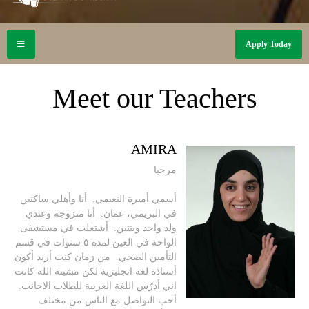
Apply Today
Meet our Teachers
AMIRA
مرحبا
أسمي أميرة النعيمي. أنا وأهلي ساكنين
في البريمي، عمان. أنا متزوجة وعندي
ولد واحد وبنتين. أشتغلت في مستشفى
الواحة في العين لمدة ٥ سنوات في قسم
التأمين الصحي. من زمان كنت أريد أكون
أستاذة لغة انجليزية لكن مشيىة الله كانت
اني أدرّس اللغة العربية للطلاب الاجانب.
أحب التواصل مع الناس من مختلف